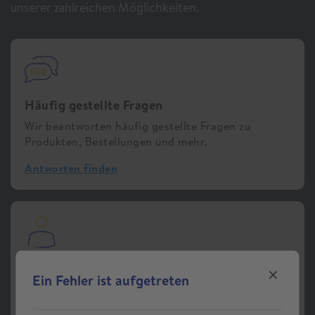
unserer zahlreichen Möglichkeiten.
Häufig gestellte Fragen
Wir beantworten häufig gestellte Fragen zu
Produkten, Bestellungen und mehr.
Antworten finden
Online-Kundenkonto
Ein Fehler ist aufgetreten
Sie sind Bestandskund:in, haben aber noch kein
Online-Kundenkonto?