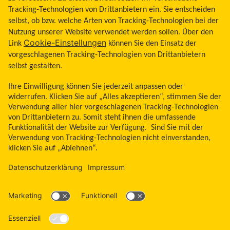
Allgemeine Geschäftsbedingungen
Impressum
Land ändern
Zum Seitenanfang
Libre, das Schmetterlingslogo, die Form und das Erscheinungsbild des Sensors,
die Farbe Gelb sowie sämtliche damit zusammenhängende Marken und/oder
Designs sind das geistige Eigentum der Abbott Unternehmensgruppe in
ausgewählten Ländern. Andere Marken sind Eigentum ihrer jeweiligen
Rechteinhaber. Bei den hier gezeigten Bildern handelt es sich um Agenturfotos,
die mit Models gestellt wurden. Glukosedaten dienen zur Illustration, keine
echten Patientendaten. Das Lesegerät oder die Apps der FreeStyle Libre
Messsysteme sind sowohl in mg/dl als auch mmol/l erhältlich. FreeStyle Libre 3
und FreeStyle Libre 3 Plus Sensoren sind freigegeben für die Verwendung mit
der mylife CamAPS FX App und mylife YpsoPump Insulinpumpe. Apple und das
Apple Logo sind eingetragene Marken von Apple Inc., in den USA und anderen
Ländern. App Store ist ein Warenzeichen von Apple Inc. Google Play und das
Google Play-Logo sind Marken von Google LLC.