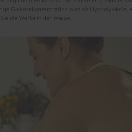
lastung und medikamentöser Einstellung kann er v
ge Glukosekonzentration wird als Hypoglykämie, e
Sie die Werte in der Waage.