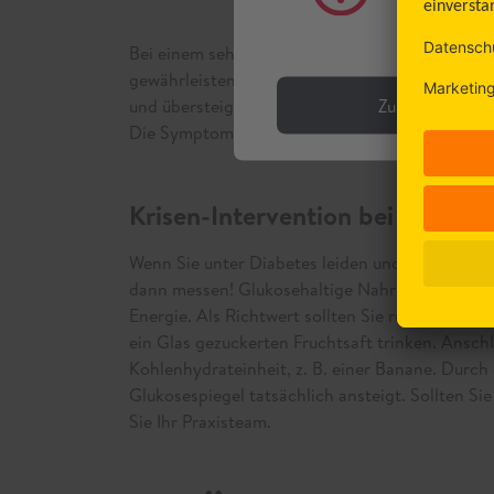
gener
Bei einem sehr niedrigen Glukosewert kann der
gewährleisten: In diesem Fall droht ein hypog
Zurück
und übersteigerten Reflexen. Menschen mit Dia
Die Symptome einer Hypoglykämie sind also kein
Krisen-Intervention bei Unterzu
Wenn Sie unter Diabetes leiden und erste Anzei
dann messen! Glukosehaltige Nahrung wie Traub
Energie. Als Richtwert sollten Sie rund 20 Gr
ein Glas gezuckerten Fruchtsaft trinken. Ansch
Kohlenhydrateinheit, z. B. einer Banane. Durch
Glukosespiegel tatsächlich ansteigt. Sollten Si
Sie Ihr Praxisteam.