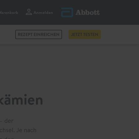
Warenkorb
Anmelden
korb ansehen
0
Artikel
REZEPT EINREICHEN
JETZT TESTEN
ykämien
– der
chsel. Je nach