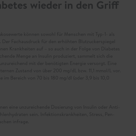
betes wieder in den Griff
lukosewerte können sowohl für Menschen mit Typ-1- als
 Der Fachausdruck für den erhöhten Blutzuckerspiegel
denen Krankheiten auf – so auch in der Folge von Diabetes
chende Menge an Insulin produziert, sammelt sich die
 unzureichend mit der benötigten Energie versorgt. Eine
ternen Zustand von über 200 mg/dL bzw. 11,1 mmol/L vor.
 im Bereich von 70 bis 180 mg/dl (oder 3,9 bis 10,0
en eine unzureichende Dosierung von Insulin oder Anti-
lenhydraten sein. Infektionskrankheiten, Stress, Pen-
chen infrage.