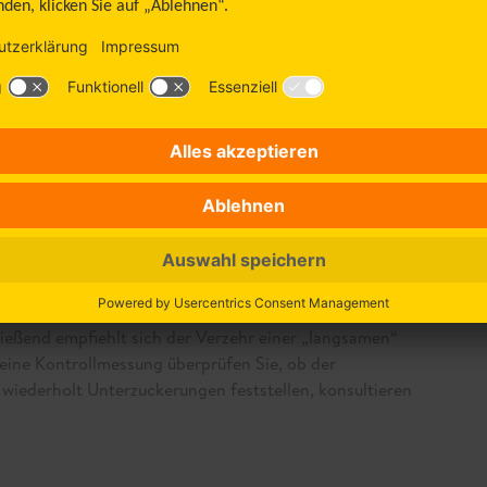
al_technical_error
 Körper die Versorgung der Gehirnzellen nicht mehr
lykämischer Schock mit Bewusstlosigkeit, Krampfneigung
betes sind in diesem Stadium auf Fremdhilfe angewiesen.
esfalls auf die leichte Schulter zu nehmen.
cker
chen einer Unterzuckerung bemerken, gilt: Erst essen,
enzucker liefert schnell die nun dringend benötigte
amm Glukose zu sich nehmen. Alternativ können Sie auch
ließend empfiehlt sich der Verzehr einer „langsamen“
 eine Kontrollmessung überprüfen Sie, ob der
e wiederholt Unterzuckerungen feststellen, konsultieren