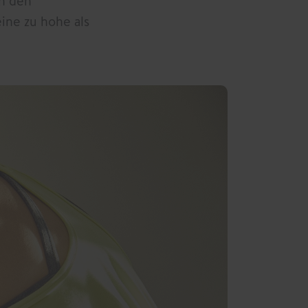
on den
ine zu hohe als