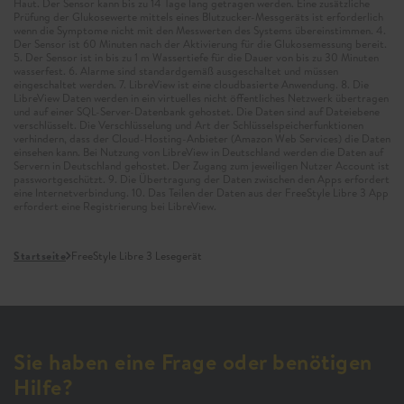
Haut. Der Sensor kann bis zu 14 Tage lang getragen werden. Eine zusätzliche
Prüfung der Glukosewerte mittels eines Blutzucker-Messgeräts ist erforderlich
wenn die Symptome nicht mit den Messwerten des Systems übereinstimmen. 4.
Der Sensor ist 60 Minuten nach der Aktivierung für die Glukosemessung bereit.
5. Der Sensor ist in bis zu 1 m Wassertiefe für die Dauer von bis zu 30 Minuten
wasserfest. 6. Alarme sind standardgemäß ausgeschaltet und müssen
eingeschaltet werden. 7. LibreView ist eine cloudbasierte Anwendung. 8. Die
LibreView Daten werden in ein virtuelles nicht öffentliches Netzwerk übertragen
und auf einer SQL-Server-Datenbank gehostet. Die Daten sind auf Dateiebene
verschlüsselt. Die Verschlüsselung und Art der Schlüsselspeicherfunktionen
verhindern, dass der Cloud-Hosting-Anbieter (Amazon Web Services) die Daten
einsehen kann. Bei Nutzung von LibreView in Deutschland werden die Daten auf
Servern in Deutschland gehostet. Der Zugang zum jeweiligen Nutzer Account ist
passwortgeschützt. 9. Die Übertragung der Daten zwischen den Apps erfordert
eine Internetverbindung. 10. Das Teilen der Daten aus der FreeStyle Libre 3 App
erfordert eine Registrierung bei LibreView.
Startseite
FreeStyle Libre 3 Lesegerät
Sie haben eine Frage oder benötigen
Hilfe?