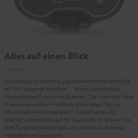
r
d
e
a
u
f
1
a
Alles auf einen Blick
k
t
u
a
Schnell und schmerzfrei Zuckerwerte mit einem Blick
l
auf Ihr Lesegerät einsehen
– ohne routinehaftes
2
i
Fingerstechen
und ohne Scannen. Die FreeStyle Libre
3
s
i
3 Sensoren und der FreeStyle Libre Select Sensor
e
übertragen minutengenaue
Zuckerwerte und
4,5
r
Alarme
automatisch auf Ihr Lesegerät. So können Sie
6
t
Ihre Zuckerschwankungen und -trends noch besser
verstehen und reagieren.