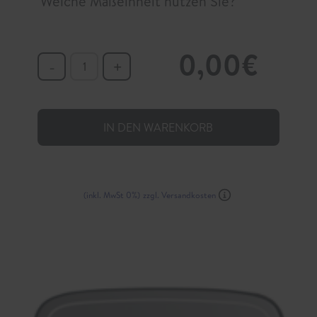
Welche Maßeinheit nutzen Sie?
0,00€
-
+
D
i
e
IN DEN WARENKORB
A
n
z
a
(inkl. MwSt 0%)
zzgl. Versandkosten
h
l
d
e
s
a
u
s