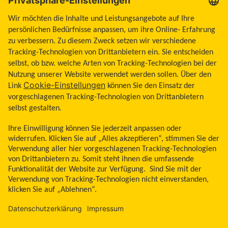
Barrierefreiheitserklärung
Allgemeine Geschäftsbedingungen
Impressum
Land ändern
Zum Seitenanfang
Libre, das Schmetterlingslogo, die Form und das Erscheinungsbild des Sensors,
die Farbe Gelb sowie sämtliche damit zusammenhängende Marken und/oder
Designs sind das geistige Eigentum der Abbott Unternehmensgruppe in
ausgewählten Ländern. Andere Marken sind Eigentum ihrer jeweiligen
Rechteinhaber. Bei den hier gezeigten Bildern handelt es sich um Agenturfotos,
die mit Models gestellt wurden. Glukosedaten dienen zur Illustration, keine
echten Patientendaten. Das Lesegerät oder die Apps der FreeStyle Libre
Messsysteme sind sowohl in mg/dl als auch mmol/l erhältlich. FreeStyle Libre 3
und FreeStyle Libre 3 Plus Sensoren sind freigegeben für die Verwendung mit
der mylife CamAPS FX App und mylife YpsoPump Insulinpumpe. Apple und das