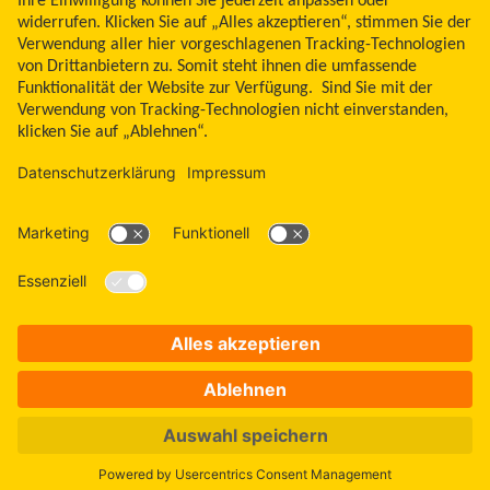
Libre, das Schmetterlingslogo, die Form und das Erscheinungsbild des Sensors,
die Farbe Gelb sowie sämtliche damit zusammenhängende Marken und/oder
Designs sind das geistige Eigentum der Abbott Unternehmensgruppe in
ausgewählten Ländern. Andere Marken sind Eigentum ihrer jeweiligen
Rechteinhaber. Bei den hier gezeigten Bildern handelt es sich um Agenturfotos,
die mit Models gestellt wurden. Glukosedaten dienen zur Illustration, keine
echten Patientendaten. Das Lesegerät oder die Apps der FreeStyle Libre
Messsysteme sind sowohl in mg/dl als auch mmol/l erhältlich. FreeStyle Libre 3
und FreeStyle Libre 3 Plus Sensoren sind freigegeben für die Verwendung mit
der mylife CamAPS FX App und mylife YpsoPump Insulinpumpe. Apple und das
Apple Logo sind eingetragene Marken von Apple Inc., in den USA und anderen
Ländern. App Store ist ein Warenzeichen von Apple Inc. Google Play und das
Google Play-Logo sind Marken von Google LLC.
ADC-2646042 v32.0