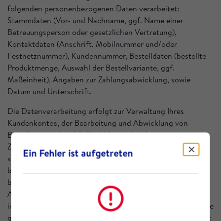
folgenden personenbezogenen Daten verarbeitet:
Stammdaten (Vor- und Nachname, ggf. Name einer
Betreuungsperson oder gesetzlichen Vertretung),
Kontaktdaten (Anschrift, Mobilnummer und/oder
Festnetznummer), Kundennummer, Bestelldaten (bestellte
Produktmenge, Auswahl der Bestellvariante, ggf.
Maßeinheit), Angaben zur Zahlungsabwicklung, sowie
Datum und Unterschrift.
Die Datenverarbeitung erfolgt zur Verwaltung Ihres
Kundenkontos, der Bearbeitung und Abwicklung von
Bestellungen, einschließlich Versand und
Zahlungsabwicklung, zur Beantwortung von Rückfragen
Ein Fehler ist aufgetreten
sowie zur Einbindung eingesetzter Dienstleister gemäß den
beschriebenen Prozessen. Zusätzlich verarbeiten wir
bestimmte Daten zur Durchführung interner, aggregierter
Analysen und Auswertungen, um unsere internen Abläufe
insgesamt zu verbessern. Darüber hinaus verarbeiten wir die
genannten Daten, um Ihnen einen effizienten Kundendienst