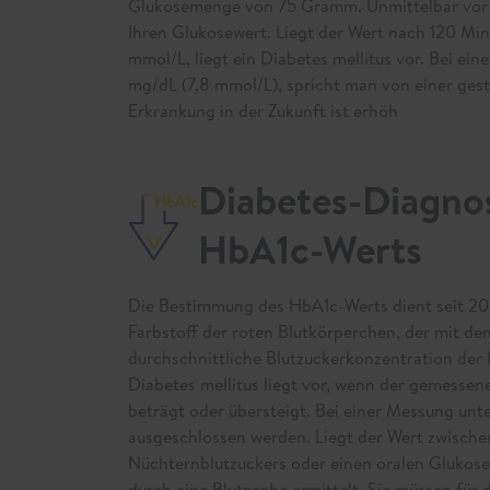
Glukosemenge von 75 Gramm. Unmittelbar vor 
Ihren Glukosewert. Liegt der Wert nach 120 Min
mmol/L, liegt ein Diabetes mellitus vor. Bei ei
mg/dL (7,8 mmol/L), spricht man von einer gest
Erkrankung in der Zukunft ist erhöh
Diabetes-Diagno
HbA1c-Werts
Die Bestimmung des HbA1c-Werts dient seit 20
Farbstoff der roten Blutkörperchen, der mit de
durchschnittliche Blutzuckerkonzentration der 
Diabetes mellitus liegt vor, wenn der gemess
beträgt oder übersteigt. Bei einer Messung un
ausgeschlossen werden. Liegt der Wert zwische
Nüchternblutzuckers oder einen oralen Glukose
durch eine Blutprobe ermittelt. Sie müssen für d