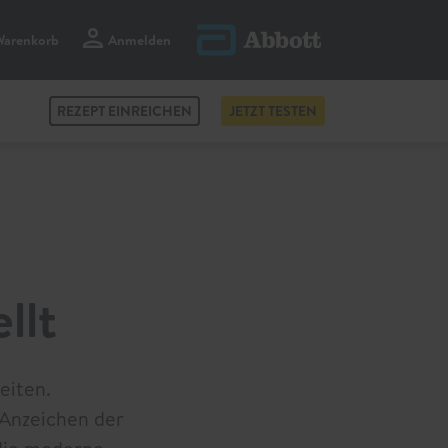
Warenkorb
Anmelden
korb ansehen
0
Artikel
REZEPT EINREICHEN
JETZT TESTEN
llt
eiten.
 Anzeichen der