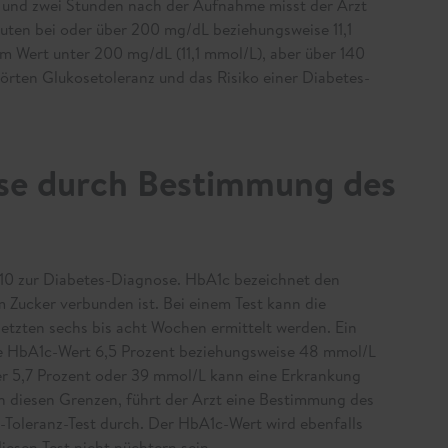
und zwei Stunden nach der Aufnahme misst der Arzt
uten bei oder über 200 mg/dL beziehungsweise 11,1
nem Wert unter 200 mg/dL (11,1 mmol/L), aber über 140
örten Glukosetoleranz und das Risiko einer Diabetes-
se durch Bestimmung des
10 zur Diabetes-Diagnose. HbA1c bezeichnet den
m Zucker verbunden ist. Bei einem Test kann die
letzten sechs bis acht Wochen ermittelt werden. Ein
ene HbA1c-Wert 6,5 Prozent beziehungsweise 48 mmol/L
ter 5,7 Prozent oder 39 mmol/L kann eine Erkrankung
n diesen Grenzen, führt der Arzt eine Bestimmung des
-Toleranz-Test durch. Der HbA1c-Wert wird ebenfalls
iesen Test nicht nüchtern sein.