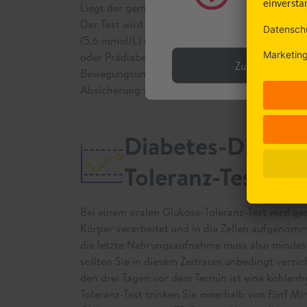
Liegt der gemessene Wert über 126 mg/L oder 7,
gener
Der Test wird zu verschiedenen Messzeitpunkte
(5,6 mmol/L) und 125 mg/dL (6,9 mmol/L) spric
oder Prädiabetes. Diese kann eine Vorstufe des
Zurück
Bewegungsumstellung ist daher bereits zu diese
Absicherung wird ein oraler Glukose-Toleranz-T
Diabetes-Diagno
Toleranz-Test
Bei einem oralen Glukose-Toleranz-Test wird ge
Körper verarbeitet und in die Zellen aufgenomm
die letzte Nahrungsaufnahme muss also mindes
sollten Sie in diesem Zeitraum unbedingt verzic
den drei Tagen vor dem Termin ist eine kohlen
Toleranz-Test trinken Sie innerhalb von fünf Min