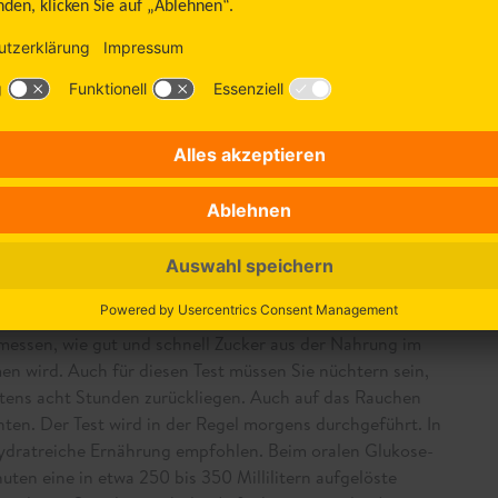
0 mmol/L, deutet dies auf einen Diabetes mellitus hin.
al_technical_error
n wiederholt. Bei einem Glukosewert zwischen 100 mg/dL
ht man von einer gestörten Nüchternglukosetoleranz
 Diabetes mellitus sein. Eine Ernährungs- und
m Zeitpunkt unter Umständen hilfreich und nötig. Zur
est durchgeführt und ein späterer Folgetermin vereinbart.
se durch einen Glukose-
messen, wie gut und schnell Zucker aus der Nahrung im
en wird. Auch für diesen Test müssen Sie nüchtern sein,
tens acht Stunden zurückliegen. Auch auf das Rauchen
hten. Der Test wird in der Regel morgens durchgeführt. In
hydratreiche Ernährung empfohlen. Beim oralen Glukose-
uten eine in etwa 250 bis 350 Millilitern aufgelöste