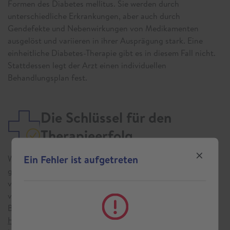
Formen des Diabetes mellitus. Sie werden durch
unterschiedliche Erkrankungen, aber auch durch
Gendefekte und Nebenwirkungen von Medikamenten
ausgelöst und variieren in ihrer Ausprägung stark. Eine
einheitliche Diabetes-Therapie gibt es in diesem Fall nicht.
Stattdessen legt der Arzt einen individuellen
Behandlungsplan fest.
Die Schlüssel für den
Therapieerfolg
Ein Fehler ist aufgetreten
War die Diabetes-Therapie erfolgreich? Der HbA1c-Wert
gibt Aufschluss darüber, wie sich der Blutzuckerwert in den
vergangenen acht bis zehn Wochen entwickelt hat. Er wird
vom Arzt ermittelt. Ziel ist es, die Schwankungen des
Blutzuckers möglichst niedrig zu halten und sogenannte
Hypoglykämien
zu verhindern. Dabei handelt es sich um