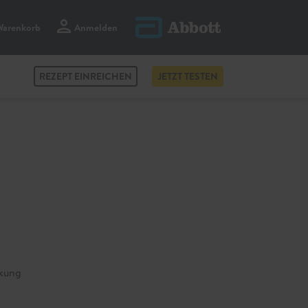
Warenkorb
Anmelden
korb ansehen
0
Artikel
REZEPT EINREICHEN
JETZT TESTEN
ckung