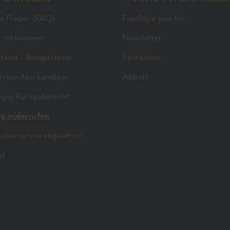
e Fragen (FAQ)
FreeStyle plus Ich
 reklamieren
Newsletter
status / Rezeptstatus
Fachkreise
rvice-Abo kündigen
Abbott
iges Rückgaberecht
ag widerrufen
nübernahme abgelehnt?
kt