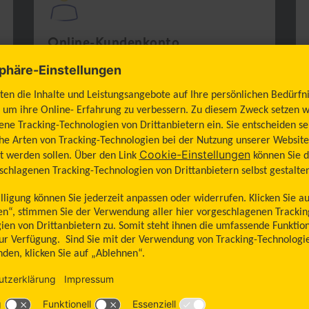
Online-Kundenkonto
Sie sind Bestandskund:in, haben aber
noch kein Online-Kundenkonto?
Online-Zugang einrichten
en
Fehler ist aufgetreten
al_technical_error