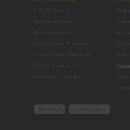
Einfache Sprache
Häufig
Rezept einreichen
Sensor
Kostenübernahme
Liefer
FreeStyle Libre 3 Lesegerät
PlusSe
FreeStyle Libre 3 Plus Sensor
14-täg
FreeStyle Libre testen
Vertr
Bedienungsanleitungen
Koste
Konta
Land ändern
Zum Seitenanfang