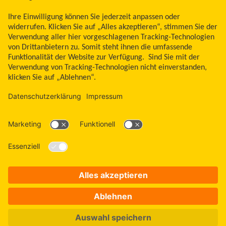
Land ändern
Zum Seitenanfang
Libre, das Schmetterlingslogo, die Form und das Erscheinungsbild des Sensors,
die Farbe Gelb sowie sämtliche damit zusammenhängende Marken und/oder
Designs sind das geistige Eigentum der Abbott Unternehmensgruppe in
ausgewählten Ländern. Andere Marken sind Eigentum ihrer jeweiligen
Rechteinhaber. Bei den hier gezeigten Bildern handelt es sich um Agenturfotos,
die mit Models gestellt wurden. Glukosedaten dienen zur Illustration, keine
echten Patientendaten. Das Lesegerät oder die Apps der FreeStyle Libre
Messsysteme sind sowohl in mg/dl als auch mmol/l erhältlich. FreeStyle Libre 3
und FreeStyle Libre 3 Plus Sensoren sind freigegeben für die Verwendung mit
der mylife CamAPS FX App und mylife YpsoPump Insulinpumpe. Apple und das
Apple Logo sind eingetragene Marken von Apple Inc., in den USA und anderen
Ländern. App Store ist ein Warenzeichen von Apple Inc. Google Play und das
Google Play-Logo sind Marken von Google LLC.
ADC-2646042 v32.0