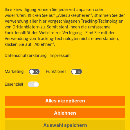
Land ändern
Zum Seitenanfang
Libre, das Schmetterlingslogo, die Form und das Erscheinungsbild des Sensors,
die Farbe Gelb sowie sämtliche damit zusammenhängende Marken und/oder
Designs sind das geistige Eigentum der Abbott Unternehmensgruppe in
ausgewählten Ländern. Andere Marken sind Eigentum ihrer jeweiligen
Rechteinhaber. Bei den hier gezeigten Bildern handelt es sich um Agenturfotos,
die mit Models gestellt wurden. Glukosedaten dienen zur Illustration, keine
echten Patientendaten. Das Lesegerät oder die Apps der FreeStyle Libre
Messsysteme sind sowohl in mg/dl als auch mmol/l erhältlich. FreeStyle Libre 3
und FreeStyle Libre 3 Plus Sensoren sind freigegeben für die Verwendung mit
der mylife CamAPS FX App und mylife YpsoPump Insulinpumpe. Apple und das
Apple Logo sind eingetragene Marken von Apple Inc., in den USA und anderen
Ländern. App Store ist ein Warenzeichen von Apple Inc. Google Play und das
Google Play-Logo sind Marken von Google LLC.
ADC-2646042 v32.0