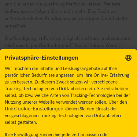
und Sie haben die Zuzahlung hierfür zu leisten. Weitere
Lieferungen erfolgen dann nicht mehr. Das Recht zur
außerordentlichen Kündigung aus wichtigem Grund bleibt
unberührt.
Die Kündigung ist formfrei möglich und kann insbesondere
telefonisch, per Brief oder per E-Mail erfolgen. Weitere
Informationen zur Beendigung der weiteren Versorgung mit
Produkten der Abbott GmbH erhalten Sie über den
FreeStyle Kundenservice oder unter
www.freestylelibre.de/hilfe/haeufige-fragen.html
3.4.3 Belieferungsende bei Wechsel der
Krankenkasse
Belieferungsende bei Wechsel der Krankenkasse "Online"
Wechseln Sie innerhalb des Genehmigungszeitraumes die
Krankenkasse, so sind Sie verpflichtet, die Abbott GmbH in
Ihrem Kundenkonto über den Krankenkassenwechsel zu