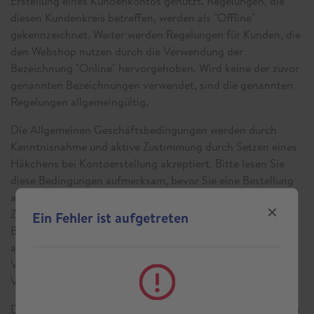
Erstellung eines Kundenkontos genutzt. Regelungen, die
diesen Kundenkreis betreffen, werden als "Offline"
gekennzeichnet. Weiter werden Regelungen für Kunden, die
den Webshop nutzen durch die Verwendung der
Bezeichnung "Online" hervorgehoben. Wird keine der zuvor
genannten Bezeichnungen verwendet, sind die genannten
Regelungen allgemeingültig.
Die Allgemeinen Geschäftsbedingungen werden durch
Kenntnisnahme und aktive Zustimmung durch Setzen eines
Häkchens bei Kontoerstellung akzeptiert. Bitte lesen Sie
diese Bedingungen aufmerksam, bevor Sie eine Bestellung
an die Abbott GmbH aufgeben oder ein Rezept einreichen.
Zusätzlich werden Sie im Rahmen der Aufgabe einer
Ein Fehler ist aufgetreten
Bestellung oder der Einreichung eines Rezepts
aufgefordert, sich mit der Anwendung dieser
Verkaufsbedingungen auf Ihre Bestellung oder Ihren
Versorgungswunsch einverstanden zu erklären.
Die Abbott GmbH behält sich vor, jederzeit Änderungen an