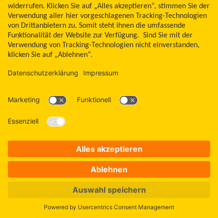
informieren (Dazu melden Sie sich bitte in Ihrem
Kundenkonto auf
www.freestylelibre.de
an, navigieren auf
der linken Seite zum Reiter "Daten und Einstellungen". Dort
aktualisieren Sie bitte Ihre Krankenkasse.) Mit der
Aktualisierung Ihrer Krankenkasse wird die laufende
Kostenübernahme beendet. Um die bisher bezogenen
Produkte weiter beziehen zu können, ist es notwendig bei
Ihrer neuen Krankenkasse einen Kostenvoranschlag
einzureichen, um eine erneute Kostenübernahmezusage zu
erhalten.
Belieferungsende bei Wechsel der Krankenkasse "Offline"
Wechseln Sie innerhalb des Genehmigungszeitraumes die
Krankenkasse, so sind Sie verpflichtet, die Abbott GmbH
darüber zu informieren. Die Abbott GmbH wird in diesem
Fall den Bezug der Produkte beenden, und die Abbott
GmbH wird in Ihrem Kundenkonto den
Krankenkassenwechsel hinterlegen. Um die bisher