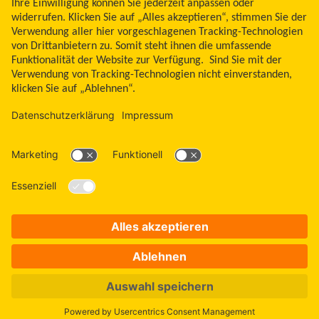
Libre, das Schmetterlingslogo, die Form und das Erscheinungsbild des Sensors,
die Farbe Gelb sowie sämtliche damit zusammenhängende Marken und/oder
Designs sind das geistige Eigentum der Abbott Unternehmensgruppe in
ausgewählten Ländern. Andere Marken sind Eigentum ihrer jeweiligen
Rechteinhaber. Bei den hier gezeigten Bildern handelt es sich um Agenturfotos,
die mit Models gestellt wurden. Glukosedaten dienen zur Illustration, keine
echten Patientendaten. Das Lesegerät oder die Apps der FreeStyle Libre
Messsysteme sind sowohl in mg/dl als auch mmol/l erhältlich. FreeStyle Libre 3
und FreeStyle Libre 3 Plus Sensoren sind freigegeben für die Verwendung mit
der mylife CamAPS FX App und mylife YpsoPump Insulinpumpe. Apple und das
Apple Logo sind eingetragene Marken von Apple Inc., in den USA und anderen
Ländern. App Store ist ein Warenzeichen von Apple Inc. Google Play und das
Google Play-Logo sind Marken von Google LLC.
ADC-2646042 v32.0