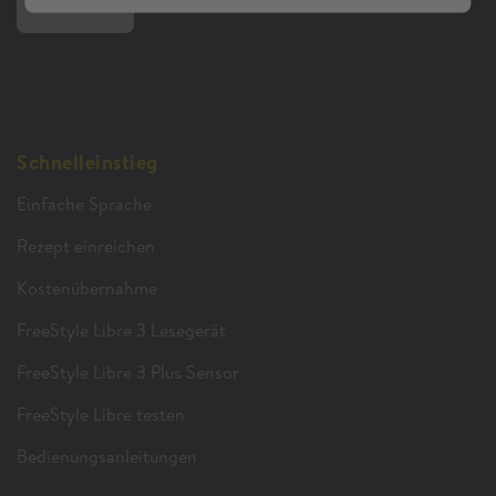
Schnelleinstieg
Einfache Sprache
Rezept einreichen
Kostenübernahme
FreeStyle Libre 3 Lesegerät
FreeStyle Libre 3 Plus Sensor
FreeStyle Libre testen
Bedienungsanleitungen