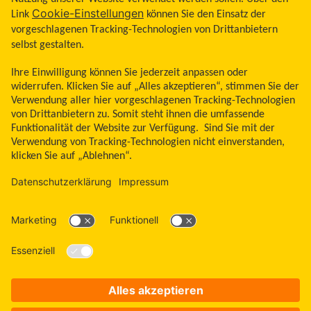
Land ändern
Zum Seitenanfang
Libre, das Schmetterlingslogo, die Form und das Erscheinungsbild des Sensors,
die Farbe Gelb sowie sämtliche damit zusammenhängende Marken und/oder
Designs sind das geistige Eigentum der Abbott Unternehmensgruppe in
ausgewählten Ländern. Andere Marken sind Eigentum ihrer jeweiligen
Rechteinhaber. Bei den hier gezeigten Bildern handelt es sich um Agenturfotos,
die mit Models gestellt wurden. Glukosedaten dienen zur Illustration, keine
echten Patientendaten. Das Lesegerät oder die Apps der FreeStyle Libre
Messsysteme sind sowohl in mg/dl als auch mmol/l erhältlich. FreeStyle Libre 3
und FreeStyle Libre 3 Plus Sensoren sind freigegeben für die Verwendung mit
der mylife CamAPS FX App und mylife YpsoPump Insulinpumpe. Apple und das
Apple Logo sind eingetragene Marken von Apple Inc., in den USA und anderen
Ländern. App Store ist ein Warenzeichen von Apple Inc. Google Play und das
Google Play-Logo sind Marken von Google LLC.
ADC-2646042 v32.0