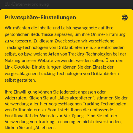
EU-Datenverordnung
Cookie-Richtlinie
Cookie-Einstellungen
Barrierefreiheitserklärung
Allgemeine Geschäftsbedingungen
Impressum
Land ändern
Zum Seitenanfang
Libre, das Schmetterlingslogo, die Form und das Erscheinungsbild des Sensors,
die Farbe Gelb sowie sämtliche damit zusammenhängende Marken und/oder
Designs sind das geistige Eigentum der Abbott Unternehmensgruppe in