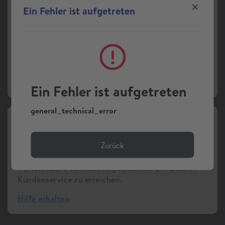
Ein Fehler ist aufgetreten
Online-Kundenkonto
Sie sind Bestandskund:in, haben aber noch kein
Online-Kundenkonto?
Online-Zugang einrichten
Ein Fehler ist aufgetreten
general_technical_error
Zurück
Kontaktmöglichkeiten
Verschiedene Kontaktmöglichkeiten um unseren
Kundenservice zu erreichen.
Hilfe erhalten