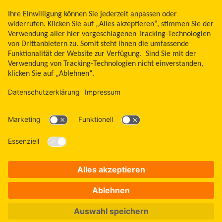
Libre, das Schmetterlingslogo, die Form und das Erscheinungsbild des Sensors,
die Farbe Gelb sowie sämtliche damit zusammenhängende Marken und/oder
Designs sind das geistige Eigentum der Abbott Unternehmensgruppe in
ausgewählten Ländern. Andere Marken sind Eigentum ihrer jeweiligen
Rechteinhaber. Bei den hier gezeigten Bildern handelt es sich um Agenturfotos,
die mit Models gestellt wurden. Glukosedaten dienen zur Illustration, keine
echten Patientendaten. Das Lesegerät oder die Apps der FreeStyle Libre
Messsysteme sind sowohl in mg/dl als auch mmol/l erhältlich. FreeStyle Libre 3
und FreeStyle Libre 3 Plus Sensoren sind freigegeben für die Verwendung mit
der mylife CamAPS FX App und mylife YpsoPump Insulinpumpe. Apple und das
Apple Logo sind eingetragene Marken von Apple Inc., in den USA und anderen
Ländern. App Store ist ein Warenzeichen von Apple Inc. Google Play und das
Google Play-Logo sind Marken von Google LLC.
ADC-2646042 v32.0