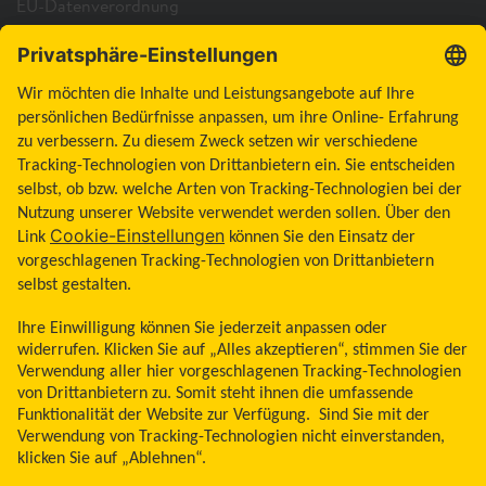
EU-Datenverordnung
Cookie-Richtlinie
Cookie-Einstellungen
Barrierefreiheitserklärung
Allgemeine Geschäftsbedingungen
Impressum
Land ändern
Zum Seitenanfang
Libre, das Schmetterlingslogo, die Form und das Erscheinungsbild des Sensors,
die Farbe Gelb sowie sämtliche damit zusammenhängende Marken und/oder
Designs sind das geistige Eigentum der Abbott Unternehmensgruppe in
ausgewählten Ländern. Andere Marken sind Eigentum ihrer jeweiligen