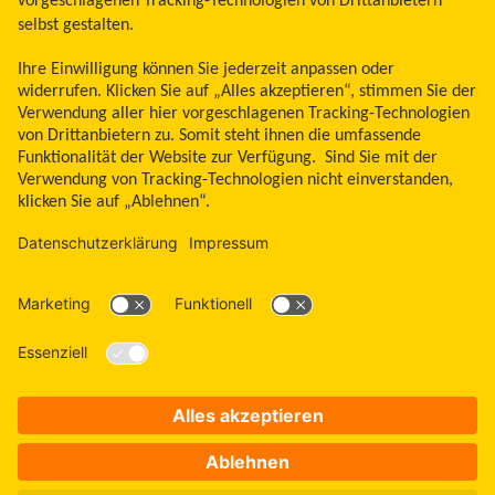
Land ändern
Zum Seitenanfang
Libre, das Schmetterlingslogo, die Form und das Erscheinungsbild des Sensors,
die Farbe Gelb sowie sämtliche damit zusammenhängende Marken und/oder
Designs sind das geistige Eigentum der Abbott Unternehmensgruppe in
ausgewählten Ländern. Andere Marken sind Eigentum ihrer jeweiligen
Rechteinhaber. Bei den hier gezeigten Bildern handelt es sich um Agenturfotos,
die mit Models gestellt wurden. Glukosedaten dienen zur Illustration, keine
echten Patientendaten. Das Lesegerät oder die Apps der FreeStyle Libre
Messsysteme sind sowohl in mg/dl als auch mmol/l erhältlich. FreeStyle Libre 3
und FreeStyle Libre 3 Plus Sensoren sind freigegeben für die Verwendung mit
der mylife CamAPS FX App und mylife YpsoPump Insulinpumpe. Apple und das
Apple Logo sind eingetragene Marken von Apple Inc., in den USA und anderen
Ländern. App Store ist ein Warenzeichen von Apple Inc. Google Play und das
Google Play-Logo sind Marken von Google LLC.
ADC-2646042 v32.0